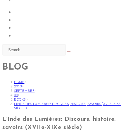
BLOG
HOME
>
2013
>
SEPTEMBER
>
30
>
BOOKS
>
L’INDE DES LUMIÈRES: DISCOURS, HISTOIRE, SAVOIRS (XVIIE-XIXE
SIÈCLE)
L’Inde des Lumières: Discours, histoire,
savoirs (XVIIe-XIXe siècle)