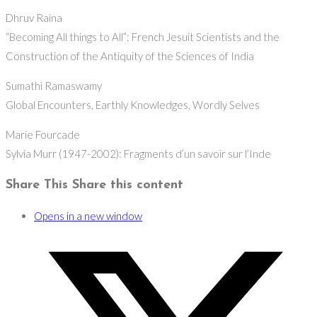
Dhruv Raina
“Becoming All things to All”: French Jesuit Scientists and the
Construction of the Antiquity of the Sciences of India
Sumathi Ramaswamy
Global Encounters, Earthly Knowledges, Wordly Selves
Marie Fourcade
Sylvia Murr (1947-2002): Fragments d’un savoir sur l’Inde
Share This
Share this content
Opens in a new window