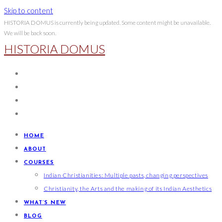
Skip to content
HISTORIA DOMUS is currently being updated. Some content might be unavailable.
We will be back soon.
HISTORIA DOMUS
HOME
ABOUT
COURSES
Indian Christianities: Multiple pasts, changing perspectives
Christianity, the Arts and the making of its Indian Aesthetics
WHAT’S NEW
BLOG