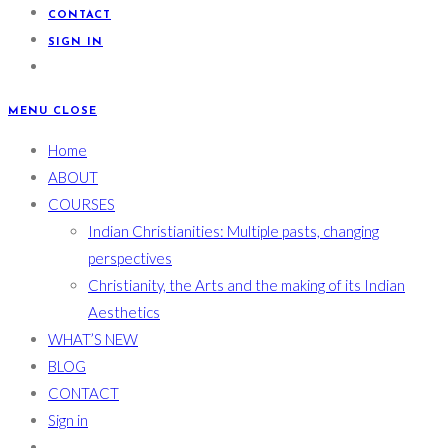
CONTACT
SIGN IN
MENU
CLOSE
Home
ABOUT
COURSES
Indian Christianities: Multiple pasts, changing
perspectives
Christianity, the Arts and the making of its Indian
Aesthetics
WHAT’S NEW
BLOG
CONTACT
Sign in