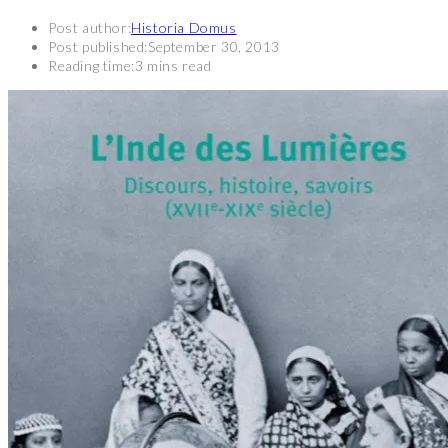
Post author:
Historia Domus
Post published:
September 30, 2013
Reading time:
3 mins read